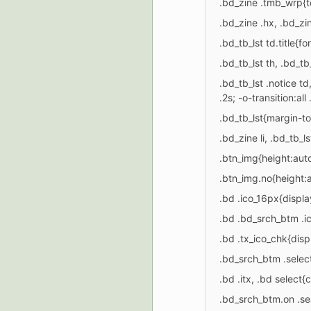
.bd_zine .tmb_wrp{text
.bd_zine .hx, .bd_zi
.bd_tb_lst td.title{f
.bd_tb_lst th, .bd_t
.bd_tb_lst .notice td
.2s; -o-transition:all 
.bd_tb_lst{margin-t
.bd_zine li, .bd_tb_
.btn_img{height:aut
.btn_img.no{height
.bd .ico_16px{displ
.bd .bd_srch_btm .ic
.bd .tx_ico_chk{disp
.bd_srch_btm .sele
.bd .itx, .bd select{
.bd_srch_btm.on .se