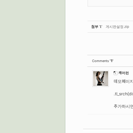
첨부
'
1
'
게시판설정.zip
'1'
Comments
캐머런
데모페이지
.tl_srch{d
추가하시면