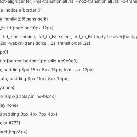
-align:center; -ms-transition:all .1s; -moz-transition:all .1s; -o-transitio
ne .notice a{border:0}
ont-family:돋움,sans-serif}
b_lst td{padding:10px 12px}
, .bd_zine li.notice, .bd_tb_lst .select, .bd_tb_lst tbody tr:hover{backg
.2s; -webkit-transition:all .2s; transition:all .2s}
op:0}
lst td{border-bottom:1px solid #e9e9e9}
o; padding:8px 15px 8px 15px; font-size:12px}
:auto; padding:8px 15px 8px 15px}
ay:none}
o_16px{display:inline-block}
lay:none}
ct{padding:8px 4px 7px 4px}
color:#777}
arch{top:8px}