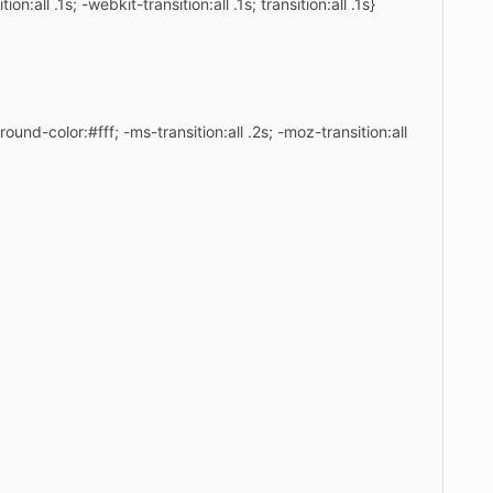
n:all .1s; -webkit-transition:all .1s; transition:all .1s}
round-color:#fff; -ms-transition:all .2s; -moz-transition:all