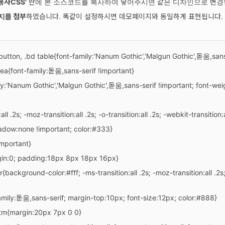
용자CSS'
란에 본 소스코드를 복사하여 넣어주시면 같은 디자인으로 변경
지를 첨부
하였습니다. 똑같이 설정하시면 데모페이지와 동일하게 표현됩니다.
 button, .bd table{font-family:'Nanum Gothic','Malgun Gothic',돋움,sans
rea{font-family:돋움,sans-serif !important}
ly:'Nanum Gothic','Malgun Gothic',돋움,sans-serif !important; font-wei
ll .2s; -moz-transition:all .2s; -o-transition:all .2s; -webkit-transition:a
adow:none !important; color:#333}
mportant}
rgin:0; padding:18px 8px 18px 16px}
{background-color:#fff; -ms-transition:all .2s; -moz-transition:all .2s; -
family:돋움,sans-serif; margin-top:10px; font-size:12px; color:#888}
.itm{margin:20px 7px 0 0}