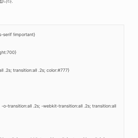
됩니다.
-serif !important}
ght:700}
ll .2s; transition:all .2s; color:#777}
o-transition:all .2s; -webkit-transition:all .2s; transition:all