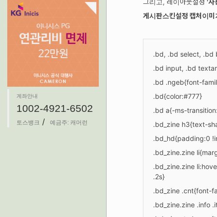
그리고, 레이아웃설정
'사
게시판스킨설정 캡처이미
.bd, .bd select, .bd
.bd input, .bd texta
.bd .ngeb{font-fami
.bd{color:#777}
계좌안내
1002-4921-6502
.bd a{-ms-transition:a
/
토스뱅크
예금주: 캐머런
.bd_zine h3{text-sh
.bd_hd{padding:0 !i
.bd_zine.zine li{ma
.bd_zine.zine li:hover
.2s}
.bd_zine .cnt{font-
.bd_zine.zine .info 