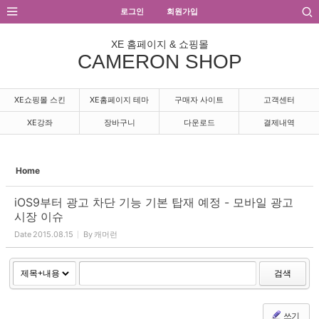
Sketchbook5, 스케치북5
Sketchbook5, 스케치북5
로그인
회원가입
XE 홈페이지 & 쇼핑몰
CAMERON SHOP
XE쇼핑몰 스킨
XE홈페이지 테마
구매자 사이트
고객센터
XE강좌
장바구니
다운로드
결제내역
Home
iOS9부터 광고 차단 기능 기본 탑재 예정 - 모바일 광고
시장 이슈
Date
2015.08.15
By
캐머런
검색
쓰기