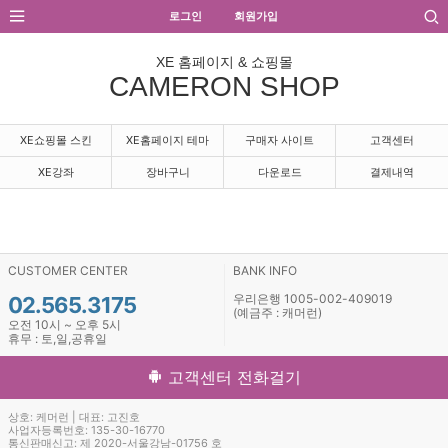
로그인
회원가입
XE 홈페이지 & 쇼핑몰
CAMERON SHOP
XE쇼핑몰 스킨
XE홈페이지 테마
구매자 사이트
고객센터
XE강좌
장바구니
다운로드
결제내역
CUSTOMER CENTER
BANK INFO
우리은행 1005-002-409019
02.565.3175
(예금주 : 캐머런)
오전 10시 ~ 오후 5시
휴무 : 토,일,공휴일
고객센터 전화걸기
상호: 케머런 | 대표: 고진호
사업자등록번호: 135-30-16770
통신판매신고: 제 2020-서울강남-01756 호