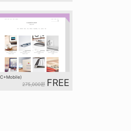
+Mobile)
FREE
275,000
원