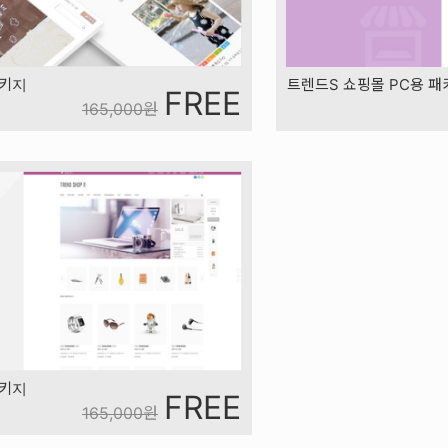
패키지
트렌드S 쇼핑몰 PC용 패
FREE
165,000
원
패키지
FREE
165,000
원