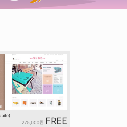
ile)
FREE
275,000
원