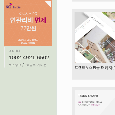
계좌안내
1002-4921-6502
/
토스뱅크
예금주: 캐머런
트렌드A 쇼핑몰 패키지(PC