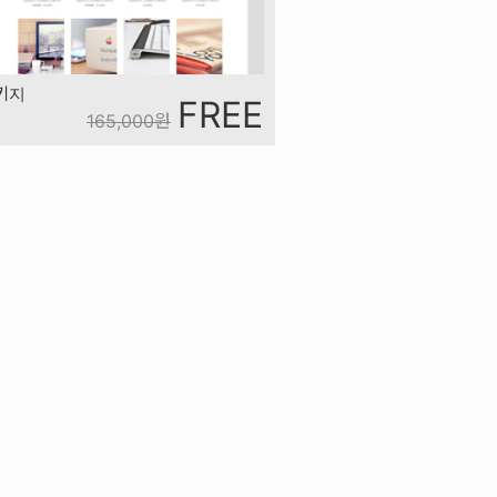
키지
FREE
165,000
원