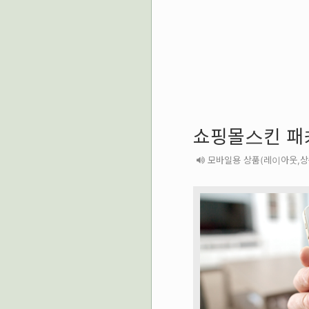
쇼핑몰스킨 패
모바일용 상품(레이아웃,상