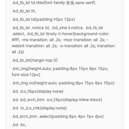
.bd_tb_lst td.title{font-family:돋움,sans-serif}
.bd_tb_lst th,
.bd_tb_lst td{padding:10px 12px}
.bd_tb_lst .notice td, .bd_zine li.notice, .bd_tb_lst
.select, .bd_tb_lst tbody tr:hover{background-color:
#fff; -ms-transition: all .2s; -moz-transition: all .2s; -
webkit-transition: all .2s; -o-transition: all .2s; transition:
all .2s}
.bd_tb_lst{margin-top:0}
.btn_img{height:auto; padding:8px 15px 8px 15px;
font-size:12px}
.btn_img.no{height:auto; padding:8px 15px 8px 15px}
.bd .ico_16px{display:none}
.bd .bd_srch_btm .ico_16px{display:inline-block}
.bd .tx_ico_chk{display:none}
.bd_srch_btm .select{padding:8px 4px 7px 4px}
.bd .itx,