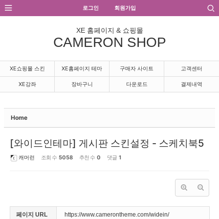
Sketchbook5, 스케치북5
Sketchbook5, 스케치북5
로그인
회원가입
XE 홈페이지 & 쇼핑몰
CAMERON SHOP
XE쇼핑몰 스킨
XE홈페이지 테마
구매자 사이트
고객센터
XE강좌
장바구니
다운로드
결제내역
Home
[와이드인테마] 게시판 스킨설정 - 스케치북5
캐머런
조회 수
5058
추천 수
0
댓글
1
페이지 URL
https://www.camerontheme.com/widein/