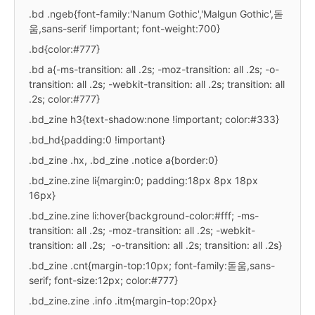
.bd .ngeb{font-family:'Nanum Gothic','Malgun Gothic',돋
움,sans-serif !important; font-weight:700}
.bd{color:#777}
.bd a{-ms-transition: all .2s; -moz-transition: all .2s; -o-
transition: all .2s; -webkit-transition: all .2s; transition: all
.2s; color:#777}
.bd_zine h3{text-shadow:none !important; color:#333}
.bd_hd{padding:0 !important}
.bd_zine .hx, .bd_zine .notice a{border:0}
.bd_zine.zine li{margin:0; padding:18px 8px 18px
16px}
.bd_zine.zine li:hover{background-color:#fff; -ms-
transition: all .2s; -moz-transition: all .2s; -webkit-
transition: all .2s; -o-transition: all .2s; transition: all .2s}
.bd_zine .cnt{margin-top:10px; font-family:돋움,sans-
serif; font-size:12px; color:#777}
.bd_zine.zine .info .itm{margin-top:20px}