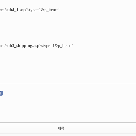
om/
sub4_1.asp
?stype=1&p_item='
om/
sub3_shipping.asp
?stype=1&p_item='
제목