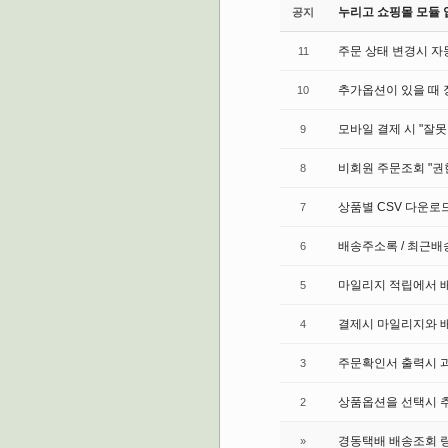
누리고 쇼핑몰 모듈 
공지
주문 상태 변경시 자
11
추가옵션이 있을 때 
10
모바일 결제 시 "잘
9
비회원 주문조회 "권
8
상품별 CSV 다운로드
7
배송주소록 / 최근
6
마일리지 적립에서 
5
결제시 마일리지와 
4
주문확인서 출력시 
3
상품옵션을 선택시 
2
경동택배 배송조회 링
»