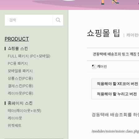
쇼핑몰 팁
| 캐머
PRODUCT
쇼핑몰 스킨
경동택배 배송조회 링크 깨짐 
FULL 패키지 (PC+모바일)
PC용 패키지
캐머런
모바일용 패키지
상품스킨(PC용)
적용해야 할 XE코어 버전
결제스킨(PC용)
레이아웃(PC용)
적용해야 할 누리고 버전
홈페이지 스킨
테마(레이아웃+위젯)
경동택배 배송조회를 하면
레이아웃
위젯세트
/modules/nstore/nstore.cl